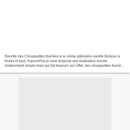
Recette des Chouquettes fourrées à la crème pâtissière vanille Bonjour à
toutes et tous, Aujourd'hui je vous propose une réalisation sucrée
relativement simple mais qui fait toujours son effet, des chouquettes fourrées
d’une crème pâtissière ultra vanillée,...