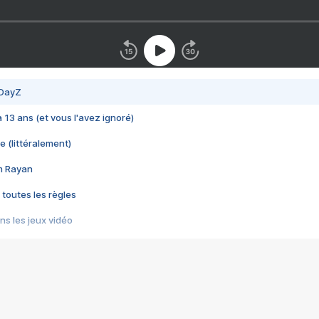
 DayZ
 a 13 ans (et vous l'avez ignoré)
e (littéralement)
im Rayan
 toutes les règles
s les jeux vidéo
us choquant de Rockstar ? - Le scandale BULLY
e plus moche de Steam
du RÊVE tourne au CAUCHEMAR