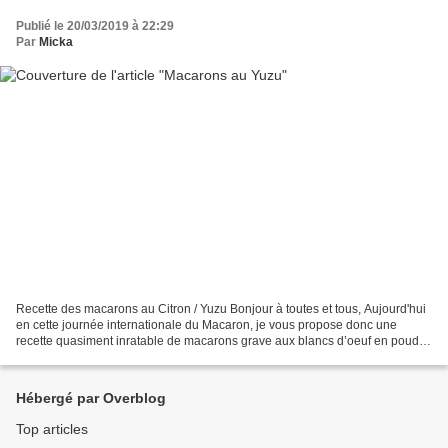
Publié le 20/03/2019 à 22:29
Par
Micka
Recette des macarons au Citron / Yuzu Bonjour à toutes et tous, Aujourd'hui
en cette journée internationale du Macaron, je vous propose donc une
recette quasiment inratable de macarons grave aux blancs d’oeuf en poudre
Gallia…c’est magique et en plus...
Hébergé par Overblog
Top articles