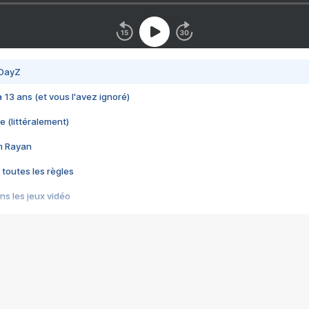
 DayZ
 a 13 ans (et vous l'avez ignoré)
e (littéralement)
im Rayan
 toutes les règles
s les jeux vidéo
us choquant de Rockstar ? - Le scandale BULLY
e plus moche de Steam
du RÊVE tourne au CAUCHEMAR
pendant 8 heures