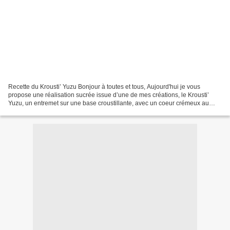
Recette du Krousti’ Yuzu Bonjour à toutes et tous, Aujourd'hui je vous
propose une réalisation sucrée issue d’une de mes créations, le Krousti’
Yuzu, un entremet sur une base croustillante, avec un coeur crémeux au
Citron/Yuzu, et une touche de gourmandise...